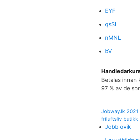
EYF
qsSI
nMNL
bV
Handledarkurs
Betalas innan 
97 % av de som
Jobway.lk 2021
friluftsliv butik
Jobb ovik