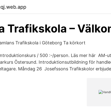
cqj.web.app
 Trafikskola – Välk
mlans Trafikskola i Göteborg Ta körkort
introduktionskurs / 500 :-/person. Läs mer här AM-utb
darkurs Östersund. Introduktionsutbildning för handle
ltagare. Måndag 26 Josefssons Trafikskolor erbjuder