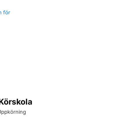
n för
 Körskola
 Uppkörning