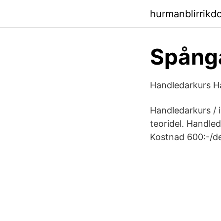
hurmanblirrikd
Spånga
Handledarkurs Ha
Handledarkurs / 
teoridel. Handle
Kostnad 600:-/de