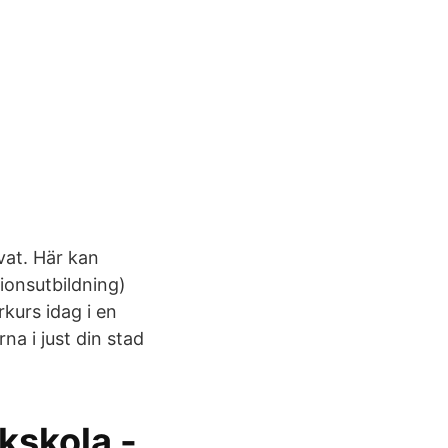
ivat. Här kan
ionsutbildning)
kurs idag i en
na i just din stad
kskola -