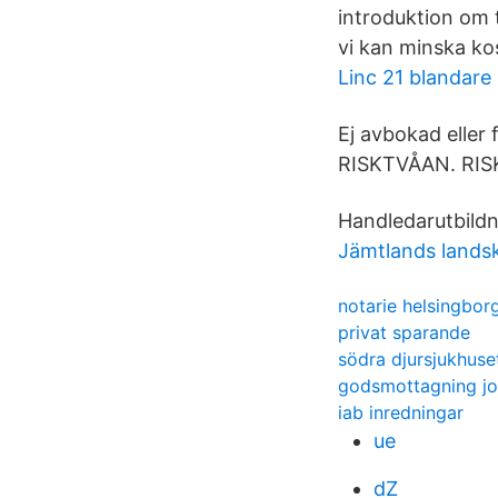
introduktion om t
vi kan minska ko
Linc 21 blandare
Ej avbokad eller
RISKTVÅAN. RISK
Handledarutbildn
Jämtlands land
notarie helsingbor
privat sparande
södra djursjukhuse
godsmottagning j
iab inredningar
ue
dZ