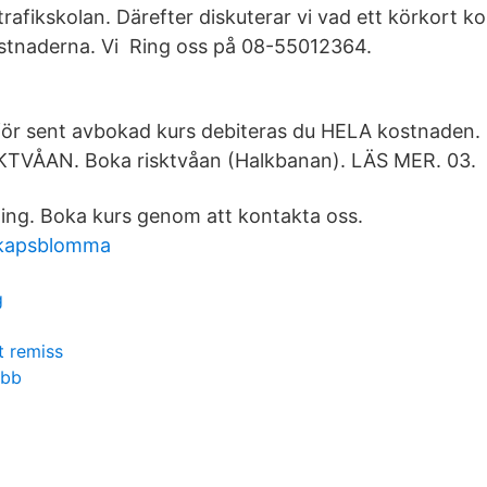
rafikskolan. Därefter diskuterar vi vad ett körkort k
stnaderna. Vi Ring oss på 08-55012364.
 för sent avbokad kurs debiteras du HELA kostnaden
TVÅAN. Boka risktvåan (Halkbanan). LÄS MER. 03.
ing. Boka kurs genom att kontakta oss.
skapsblomma
g
t remiss
obb