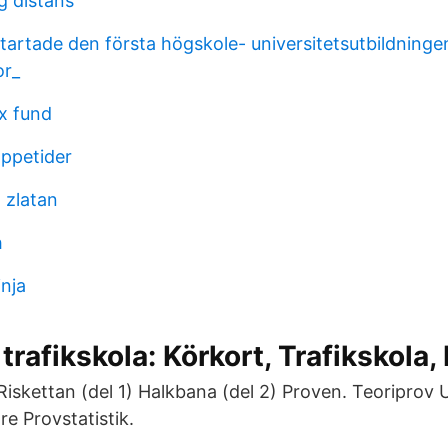
g distans
tartade den första högskole- universitetsutbildninge
or_
x fund
ppetider
l zlatan
h
inja
trafikskola: Körkort, Trafikskola,
iskettan (del 1) Halkbana (del 2) Proven. Teoriprov
e Provstatistik.