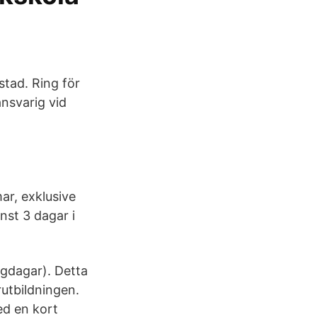
stad. Ring för
ansvarig vid
mar, exklusive
nst 3 dagar i
lgdagar). Detta
utbildningen.
ed en kort