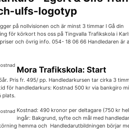
ch-ulfs-logotyp
gger på nollvisionen och är minst 3 timmar l Gå din
ng för körkort hos oss på Tingvalla Trafikskola i Karl
 priser och övrig info. 054- 18 06 66 Handledaren är 
Mora Trafikskola: Start
i 5år. Pris fr. 495/ pp. Handledarkursen tar cirka 3 tim
stid för handledarkurs: Kostnad 500 kr via bankgiro mi
 plats.
Kostnad: 490 kronor per deltagare (750 kr he
ingår: Bakgrund, syfte och mål med handledar
skörning hemma och Handledarutbildningen börjar m