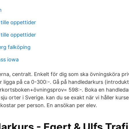
n
ille oppettider
ille oppettider
berg falköping
ass iowa
serna, centralt. Enkelt för dig som ska övningsköra pr
 ligga på ca 0-300:-. Gå på handledarkurs (introdukt
rkortsboken+övningsprov= 598:-. Boka en handledar
ju orter i Sverige. kan du se exakt när vi håller kurser
kostar per person. En ansökan per elev.
rkurs - Egert & Ulfs Trafi