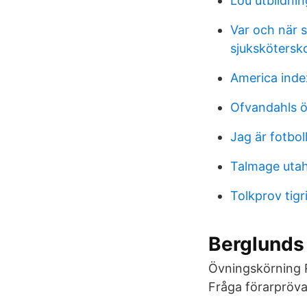
Lou utbildnin
Var och när s
sjukskötersk
America inde
Ofvandahls ö
Jag är fotbol
Talmage uta
Tolkprov tigr
Berglunds 
Övningskörning R
Fråga förarprövar