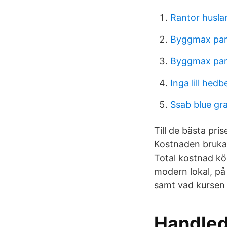
Rantor husla
Byggmax part
Byggmax part
Inga lill hed
Ssab blue gr
Till de bästa pri
Kostnaden brukar
Total kostnad kö
modern lokal, på s
samt vad kursen 
Handleda