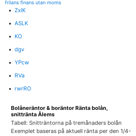
frilans finans utan moms
ZxlK
ASLK
KO
dgv
YPcw
RVa
rwrRO
Bolåneräntor & boräntor Ränta bolån,
snittränta Ålems
Tabell: Snitträntorna på tremånaders bolån
Exemplet baseras på aktuell ränta per den 1/4-