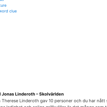
ture
sword clue
 Jonas Linderoth – Skolvärlden
 Therese Linderoth gav 10 personer och du har nått sl