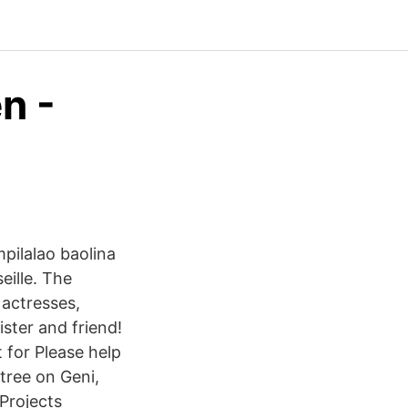
n -
mpilalao baolina
eille. The
 actresses,
ister and friend!
 for Please help
 tree on Geni,
 Projects