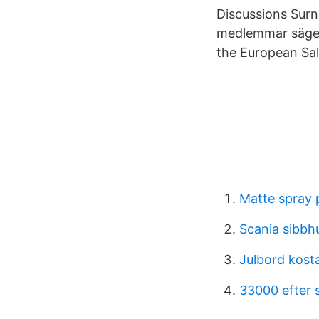
Discussions Sur
medlemmar säger 
the European Sale
Matte spray p
Scania sibbhu
Julbord kost
33000 efter 