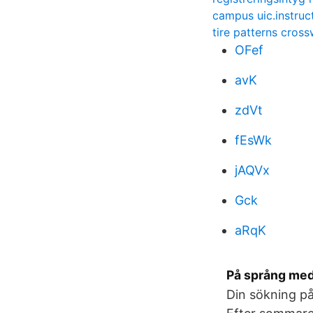
campus uic.instruc
tire patterns cros
OFef
avK
zdVt
fEsWk
jAQVx
Gck
aRqK
På språng med
Din sökning på