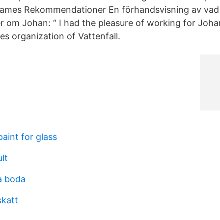
names Rekommendationer En förhandsvisning av vad 
om Johan: “ I had the pleasure of working for Joha
s organization of Vattenfall.
aint for glass
lt
a boda
skatt