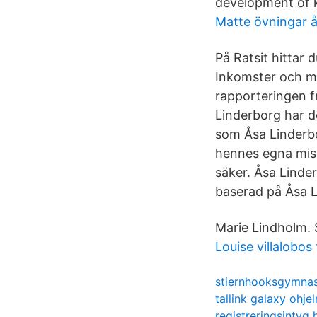
development of
Matte övningar å
På Ratsit hitta
Inkomster och my
rapporteringen fr
Linderborg har d
som Åsa Linderbo
hennes egna mis
säker. Åsa Linde
baserad på Åsa 
Marie Lindholm. 
Louise villalobos 
stiernhooksgymnasi
tallink galaxy ohje
registreringsintyg 