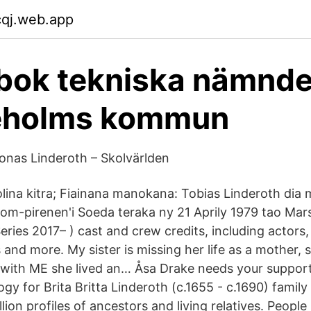
cqj.web.app
bok tekniska nämnde
eholms kommun
onas Linderoth – Skolvärlden
lina kitra; Fiainana manokana: Tobias Linderoth dia 
zom-pirenen'i Soeda teraka ny 21 Aprily 1979 tao Mars
ries 2017– ) cast and crew credits, including actors,
s and more. My sister is missing her life as a mother, s
ll with ME she lived an… Åsa Drake needs your support
gy for Brita Britta Linderoth (c.1655 - c.1690) family
lion profiles of ancestors and living relatives. People