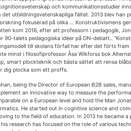
 kognitionsvetenskap och kommunikationsstudier in
det utbildningsvetenskapliga fältet. 2013 blev han p
rskning fokuserad på olika … Konstruktivismens ge
tten kom 2016, efter att professorn i pedagogik, Jon
ör 90-talets pedagogiska idéer på DN-debatt.. “Kons
ingsmodell till skolans förfall har efter det förts fr
nte minst i filosofiprofessor Åsa Wikforss bok Alterna
p, smart plockteknik och bästa sättet att rensa blåbä
r dig plocka som ett proffs.
han, being the Director of European B2B sales, man
mplement an innovative way to measure the performa
mparable on a European level and hold the Man Jonas 
ormatics. He started out in cognitive science and co
oving to the field of education. In 2013 he became a 
his research has focused on the role of various techn