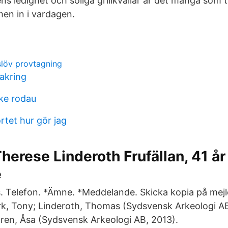
s ledighet och soliga grillkvällar är det många som 
en in i vardagen.
slöv provtagning
akring
cke rodau
rtet hur gör jag
herese Linderoth Frufällan, 41 år
e
 Telefon. *Ämne. *Meddelande. Skicka kopia på mejlet 
rk, Tony; Linderoth, Thomas (Sydsvensk Arkeologi AB
en, Åsa (Sydsvensk Arkeologi AB, 2013).