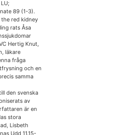
 LU;
nate 89 (1-3).
 the red kidney
ling rats Åsa
enssjukdomar
 VC Hertig Knut,
, läkare
enna fråga
tfrysning och en
 precis samma
ill den svenska
oniserats av
rfattaren är en
las stora
ad, Lisbeth
nas Udd 11.15-