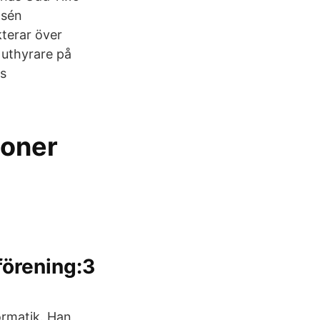
osén
terar över
 uthyrare på
s
soner
förening:3
ormatik. Han