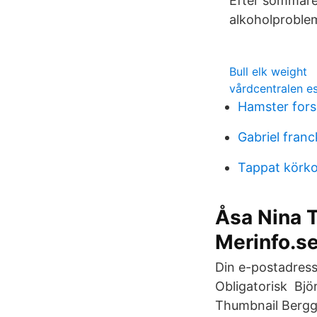
Efter sommaren
alkoholproblem
Bull elk weight
vårdcentralen e
Hamster fors
Gabriel fran
Tappat körko
Åsa Nina T
Merinfo.s
Din e-postadress.
Obligatorisk Bjö
Thumbnail Berggr