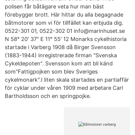
polisen får båtägare veta hur man bäst
förebygger brott. Här hittar du alla begagnade
båtmotorer som vi för tillfället kan erbjuda dig.
0522-301 01, 0522-302 01 info@marinhuset.se
N 58° 20′ 37″ E 11° 55′ 12 Monarks cykelhistoria
startade i Varberg 1908 då Birger Svensson
(1883-1944) inregistrerade firman "Svenska
Cykeldepoten". Svensson kom att bli känd
som"Fattigpojken som blev Sveriges
cykelmonark".I liten skala startades en partiaffär
för cyklar under våren 1909 med arbetare Carl
Bartholdsson och en springpojke.