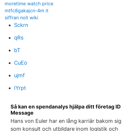
moretime watch price
mtfc8gakajcn-4m it
siffran noll wiki
Sckrn
qRs
bT
CuEo
ujmf
IYrpt
Så kan en spendanalys hjälpa ditt företag ID
Message
Hans von Euler har en lång karriär bakom sig
som konsult och utbildare inom logistik och