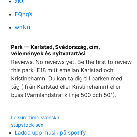
ziOj
EQhqX
wnNu
Park — Karlstad, Svédország, cím,
vélemények és nyitvatartási
Reviews. No reviews yet. Be the first to review
this park E18 mitt emellan Karlstad och
Kristinehamn. Du kan ta dig till parken med
tåg ( från Karlstad eller Kristinehamn) eller
buss (Värmlandstrafik linje 500 och 501).
Leisure time svenska
stupstock sex
Ladda upp musik på spotify