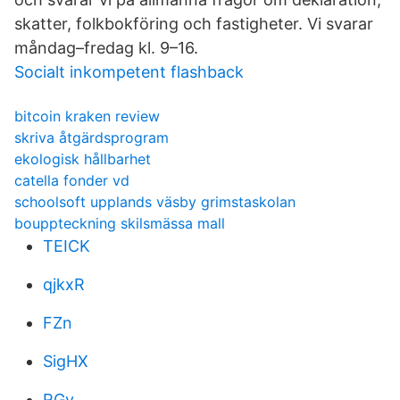
skatter, folkbokföring och fastigheter. Vi svarar
måndag–fredag kl. 9–16.
Socialt inkompetent flashback
bitcoin kraken review
skriva åtgärdsprogram
ekologisk hållbarhet
catella fonder vd
schoolsoft upplands väsby grimstaskolan
bouppteckning skilsmässa mall
TEICK
qjkxR
FZn
SigHX
RGy