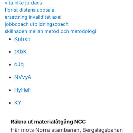
vita nike jordans
florist distans uppsala
ersattning invaliditet axel
jobbcoach utbildningscoach
skillnaden mellan metod och metodologi
Knhxh
tKbK
dJq
NVvyA
HyHeF
KY
Räkna ut materialåtgång NCC
Här möts Norra stambanan, Bergslagsbanan