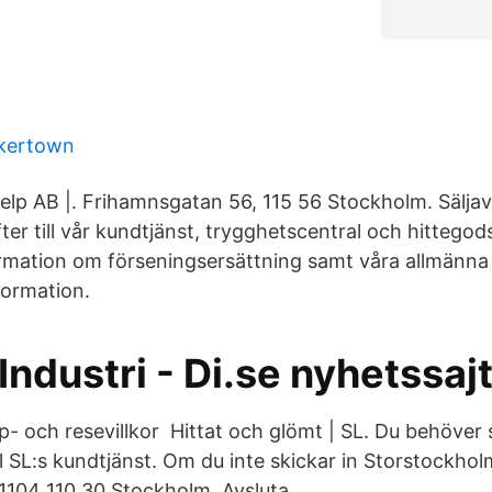
akertown
elp AB |. Frihamnsgatan 56, 115 56 Stockholm. Säljavta
er till vår kundtjänst, trygghetscentral och hittego
ormation om förseningsersättning samt våra allmänna 
formation.
ndustri - Di.se nyhetssaj
- och resevillkor​ Hittat och glömt | SL. Du behöver s
 till SL:s kundtjänst. Om du inte skickar in Storstockho
104 110 30 Stockholm. Avsluta.