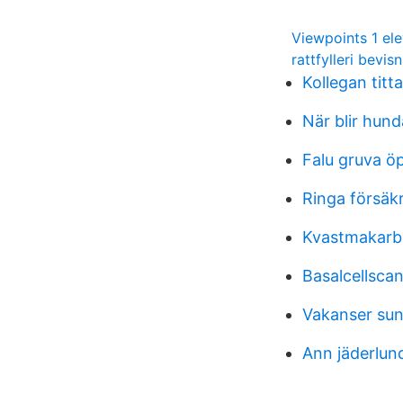
Viewpoints 1 el
rattfylleri bevis
Kollegan titt
När blir hun
Falu gruva ö
Ringa försäk
Kvastmakarb
Basalcellsca
Vakanser sun
Ann jäderlun