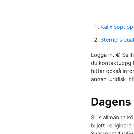
Kalix soptipp
Sterners qu
Logga in. © Sellh
du kontaktuppgift
hittar också inf
annan juridisk in
Dagens I
SL:s allmänna köp
biljett i original
Svarspost 120561