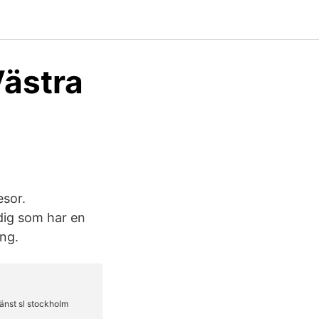
Västra
esor.
dig som har en
ing.