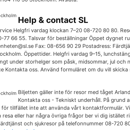
Help & contact SL
rvice Helgfri vardag klockan 7–20 08-720 80 80. Re
-77 66 55. Talsvar för beställningar Öppet dygnet r
enheten@sl.se Fax: 08-656 90 29 Postadress: Färdtj
ockholm. Öppettider. Helgfri vardag 9–15, lunchstän
ngt under storhelger som påsk, midsommar, jul och n
e Kontakta oss. Använd formuläret om du vill skicka s
Biljetten gäller inte för resor med tåget Arlan
Kontakta oss - Tekniskt underhåll. På grund a
 för tillfället inte att använda vårt kontaktformulär. V
esa eller har några övriga frågor ber vi dig istället rin
färdtjänst och sjukresor på telefonnummer 08-720 80