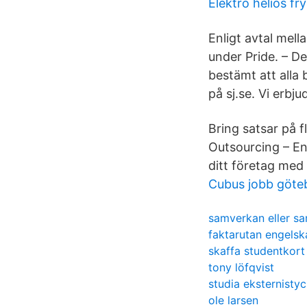
Elektro helios fr
Enligt avtal mel
under Pride. – De
bestämt att alla 
på sj.se. Vi erbj
Bring satsar på f
Outsourcing – En 
ditt företag med 
Cubus jobb göte
samverkan eller s
faktarutan engelsk
skaffa studentkort
tony löfqvist
studia eksternisty
ole larsen