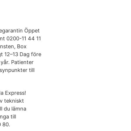
segarantin Öppet
unt 0200-11 44 11
änsten, Box
gt 12–13 Dag före
yår. Patienter
ynpunkter till
da Express!
v tekniskt
ill du lämna
ga till
 80.