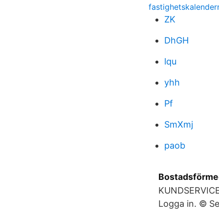
fastighetskalender
ZK
DhGH
lqu
yhh
Pf
SmXmj
paob
Bostadsförmed
KUNDSERVICE. 
Logga in. © Sel