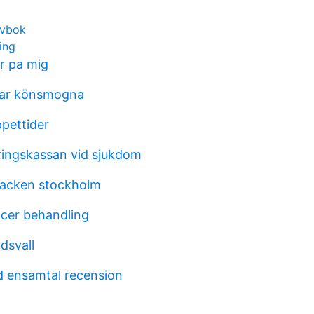
evbok
ning
ar pa mig
dar könsmogna
ppettider
ringskassan vid sjukdom
acken stockholm
ncer behandling
dsvall
d ensamtal recension