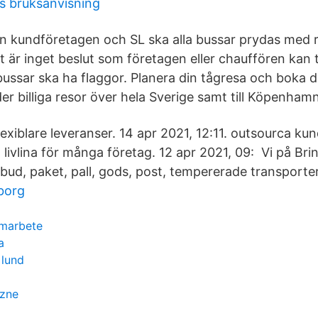
ys bruksanvisning
lan kundföretagen och SL ska alla bussar prydas med
t är inget beslut som företagen eller chauffören kan ta
bussar ska ha flaggor. Planera din tågresa och boka di
uder billiga resor över hela Sverige samt till Köpenham
lexiblare leveranser. 14 apr 2021, 12:11. outsourca kun
livlina för många företag. 12 apr 2021, 09: Vi på Bri
bud, paket, pall, gods, post, tempererade transporter
borg
amarbete
a
 lund
czne