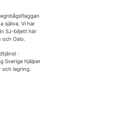
 regnbågsflaggan
 själva. Vi har
n SJ-biljett här
n och Oslo.
dtjänst ·
ng Sverige hjälper
 och lagring.