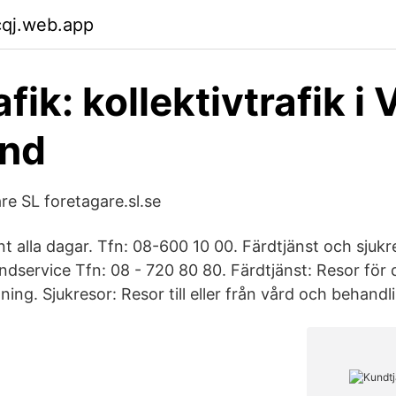
cqj.web.app
fik: kollektivtrafik i 
and
are SL foretagare.sl.se
t alla dagar. Tfn: 08-600 10 00. Färdtjänst och sjukr
ndservice Tfn: 08 - 720 80 80. Färdtjänst: Resor för 
ing. Sjukresor: Resor till eller från vård och behandl