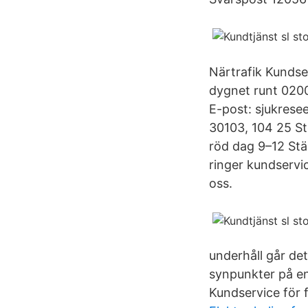
Närtrafik Kundse
dygnet runt 0200
E-post: sjukrese
30103, 104 25 St
röd dag 9–12 Stä
ringer kundservic
oss.
underhåll går det
synpunkter på en r
Kundservice för 