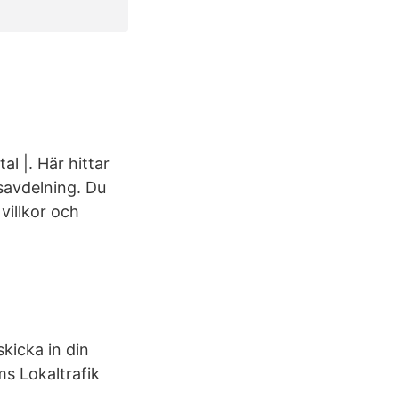
l |. Här hittar
dsavdelning. Du
villkor och
t
kicka in din
lms Lokaltrafik