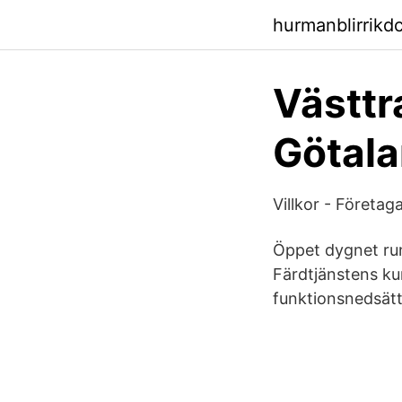
hurmanblirrikd
Västtra
Götal
Villkor - Företag
Öppet dygnet run
Färdtjänstens ku
funktionsnedsättn